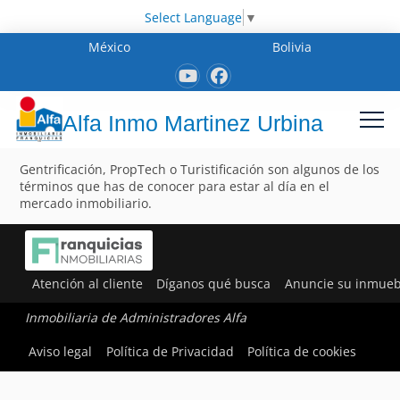
Select Language
▼
México
Bolivia
Alfa Inmo Martinez Urbina
Gentrificación, PropTech o Turistificación son algunos de los
términos que has de conocer para estar al día en el
mercado inmobiliario.
Atención al cliente
Díganos qué busca
Anuncie su inmueb
Inmobiliaria de Administradores Alfa
Aviso legal
Política de Privacidad
Política de cookies