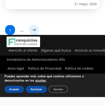
21 mayo, 2026
1
…
Next
Atención al cliente
Díganos qué busca
Anuncie su inmueb
Inmobiliaria de Administradores Alfa
Utilizamos cookies para ofrecerte la mejor experiencia en
Aviso legal
Política de Privacidad
Política de cookies
nuestra web.
Puedes aprender más sobre qué cookies utilizamos o
desactivarlas en los
ajustes
.
Aceptar
Rechazar
Ajustes