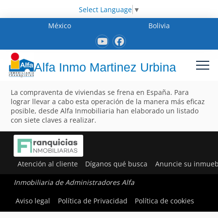
Select Language
▼
México
Bolivia
Alfa Inmo Martinez Urbina
La compraventa de viviendas se frena en España. Para
lograr llevar a cabo esta operación de la manera más eficaz
posible, desde Alfa Inmobiliaria han elaborado un listado
con siete claves a realizar.
Atención al cliente
Díganos qué busca
Anuncie su inmueb
Inmobiliaria de Administradores Alfa
Aviso legal
Política de Privacidad
Política de cookies