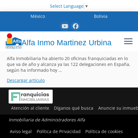
Select Language
▼
México
Bolivia
Alfa Inmo Martinez Urbina
Alfa Inmobiliaria ha abierto 20 oficinas franquiciadas en lo
que va de año y alcanza ya las 122 delegaciones en España,
según ha informado hoy …
Descargar artículo
Atención al cliente
Díganos qué busca
Anuncie su inmueb
Inmobiliaria de Administradores Alfa
Aviso legal
Política de Privacidad
Política de cookies