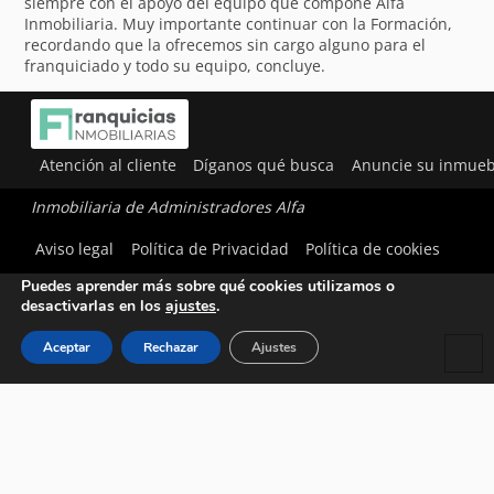
siempre con el apoyo del equipo que compone Alfa
Inmobiliaria. Muy importante continuar con la Formación,
recordando que la ofrecemos sin cargo alguno para el
franquiciado y todo su equipo, concluye.
Atención al cliente
Díganos qué busca
Anuncie su inmueb
Inmobiliaria de Administradores Alfa
Utilizamos cookies para ofrecerte la mejor experiencia en
Aviso legal
Política de Privacidad
Política de cookies
nuestra web.
Puedes aprender más sobre qué cookies utilizamos o
desactivarlas en los
ajustes
.
Aceptar
Rechazar
Ajustes