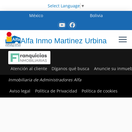
Select Language
▼
México
Bolivia
Alfa Inmo Martinez Urbina
Atención al cliente
Díganos qué busca
Anuncie su inmueb
Inmobiliaria de Administradores Alfa
Aviso legal
Política de Privacidad
Política de cookies