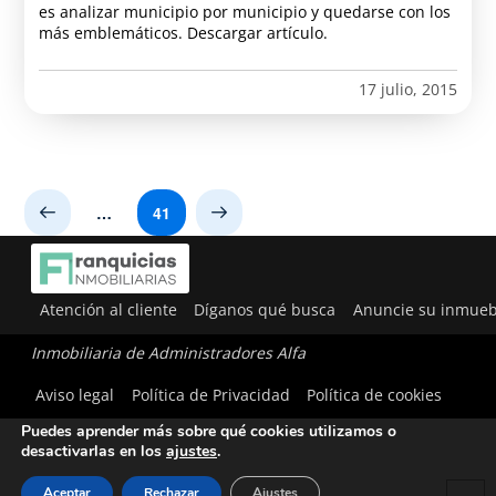
es analizar municipio por municipio y quedarse con los
más emblemáticos. Descargar artículo.
17 julio, 2015
…
41
Prev
Next
Atención al cliente
Díganos qué busca
Anuncie su inmueb
Inmobiliaria de Administradores Alfa
Utilizamos cookies para ofrecerte la mejor experiencia en
Aviso legal
Política de Privacidad
Política de cookies
nuestra web.
Puedes aprender más sobre qué cookies utilizamos o
desactivarlas en los
ajustes
.
Aceptar
Rechazar
Ajustes