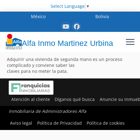
Select Language
▼
México
Bolivia
Alfa Inmo Martinez Urbina
Adquirir una vivienda de segunda mano es un proceso
complicado y conviene saber las
claves para no meter la pata.
Atención al cliente
Díganos qué busca
Anuncie su inmueb
Inmobiliaria de Administradores Alfa
Aviso legal
Política de Privacidad
Política de cookies