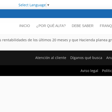
Select Language
▼
INICIO
¿POR QUÉ ALFA?
DEBE SABER
FRANQ
s rentabilidades de los últimos 20 meses y que Hacienda planea gr
Atención al cliente
Díganos qué busca
Anu
Aviso legal
Políti