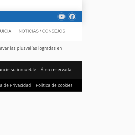
UICIA
NOTICIAS / CONSEJOS
avar las plusvalías logradas en
ncie su inmueble
Área reservada
ca de Privacidad
Política de cookies