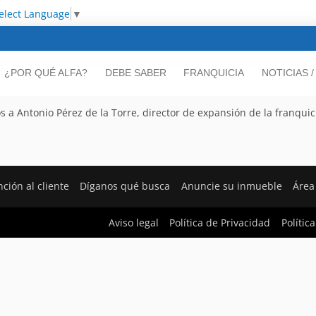
elect Language
▼
¿POR QUÉ ALFA?
DEBE SABER
FRANQUICIA
NOTICIAS 
a Antonio Pérez de la Torre, director de expansión de la franquici
ción al cliente
Díganos qué busca
Anuncie su inmueble
Área
Aviso legal
Política de Privacidad
Polític