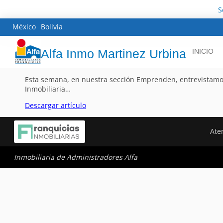
S
México
Bolivia
Alfa Inmo Martinez Urbina
INICIO
Esta semana, en nuestra sección Emprenden, entrevistamos 
Inmobiliaria…
Descargar artículo
Aten
Inmobiliaria de Administradores Alfa