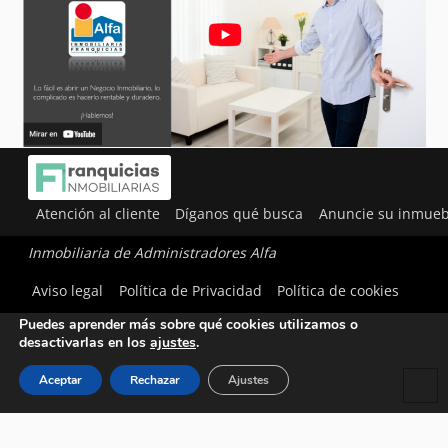
Atención al cliente
Díganos qué busca
Anuncie su inmueb
Inmobiliaria de Administradores Alfa
Utilizamos cookies para ofrecerte la mejor experiencia en
Aviso legal
Política de Privacidad
Política de cookies
nuestra web.
Puedes aprender más sobre qué cookies utilizamos o
desactivarlas en los
ajustes
.
Aceptar
Rechazar
Ajustes