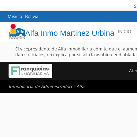
S
México
Bolivia
Alfa Inmo Martinez Urbina
INICIO
El vicepresidente de Alfa Inmobiliaria admite que el aume
datos oficiales, no explica por sí solo la «subida endiablada
Aten
Inmobiliaria de Administradores Alfa