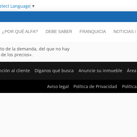
elect Language
▼
¿POR QUÉ ALFA?
DEBE SABER
FRANQUICIA
NOTICIAS 
nto de la demanda, del que no hay
 de los precios».
ción al cliente
Díganos qué busca
Anuncie su inmueble
Área
Aviso legal
Política de Privacidad
Polític