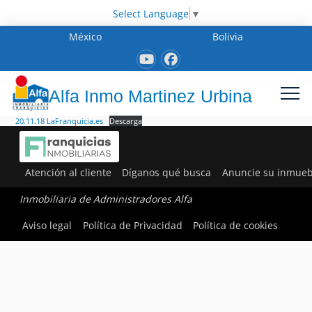
Select Language
▼
México
Bolivia
Alfa Inmo Martinez Urbina
20.11.18 LaFranquicia.es
Descarga
Atención al cliente
Díganos qué busca
Anuncie su inmueb
Inmobiliaria de Administradores Alfa
Aviso legal
Política de Privacidad
Política de cookies