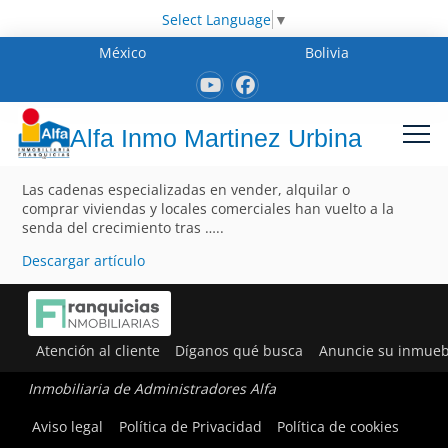
Select Language
▼
México
Bolivia
Alfa Inmo Martinez Urbina
Las cadenas especializadas en vender, alquilar o
comprar viviendas y locales comerciales han vuelto a la
senda del crecimiento tras …..
Descargar artículo
Atención al cliente
Díganos qué busca
Anuncie su inmueb
Inmobiliaria de Administradores Alfa
Aviso legal
Política de Privacidad
Política de cookies