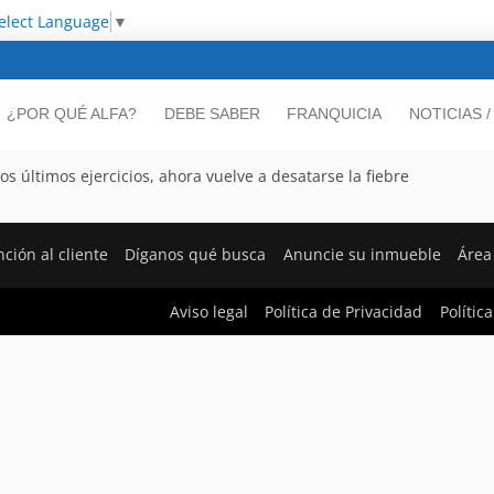
elect Language
▼
¿POR QUÉ ALFA?
DEBE SABER
FRANQUICIA
NOTICIAS 
s últimos ejercicios, ahora vuelve a desatarse la fiebre
ción al cliente
Díganos qué busca
Anuncie su inmueble
Área
Aviso legal
Política de Privacidad
Polític