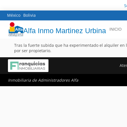
S
México
Bolivia
Alfa Inmo Martinez Urbina
INICIO
Tras la fuerte subida que ha experimentado el alquiler en lo
por ser propietario.
Aten
Inmobiliaria de Administradores Alfa